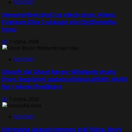
NOVINKY
Xenomorfové útočí ze všech stran. Aliens:
Fireteam Elite 2 ukazuje sílu čtyřčlenného
týmu
Jiří
7 srpna, 2026
NOVINKY
Ubisoft dal Ghost Recon: Wildlands druhý
život. Bezplatný update přidává příběh, 4K/60
fps i návrat Predátora
Jiří
7 srpna, 2026
NOVINKY
Onimusha ukazuje temnou tvář Kjóta. Nový