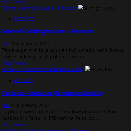
Read
Read More
more
Marvel’s Midnight Suns – Recenze
about
RECENZE
Company
of
Marvel’s Midnight Suns – Recenze
Heroes
3
Jan
28 prosince, 2022
–
Téma superhrdinů je tu s námi už počátku věků lidstva.
Recenze
Dříve si lidé vyprávěli příběhy o třeba...
Read
Read More
more
Factorio – Recenze (Nintendo Switch)
about
RECENZE
Marvel’s
Midnight
Factorio – Recenze (Nintendo Switch)
Suns
–
Jan
14 prosince, 2022
Recenze
Již před časem jsme vám přinesli recenzi na skvělou
českou hru Factorio. Přiznám se, že mi od...
Read
Read More
more
Star Trek Prodigy: Supernova – Recenze