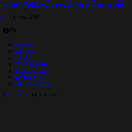
trailer představuje zvrácenou svatyni osudu
Jiří
7 srpna, 2026
Facebook
Instagram
NOVINKY
RECENZE
ČLÁNKY
FILMOVÁ ZÓNA
Herní Tip Týdne
KOMIKSÁRNA
SVĚT DESKOVEK
|
MoreNews
by AF themes.