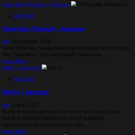
Total War: Pharaoh – Recenze
RECENZE
Total War: Pharaoh – Recenze
Jan
19 prosince, 2023
Série Total War nás pravidelně překvapuje svými novými
díly. V každém z nich nás vývojáři zavedli do...
Read
Read More
more
RiDE 5 – Recenze
about
RECENZE
Total
War:
RiDE 5 – Recenze
Pharaoh
–
Jan
3 října, 2023
Recenze
Kvalitních motocyklových her je na herní scéně jako
šafránu. Naštěstí talentovaní mistři italského
vývojářského studia Milestone nám...
Read
Read More