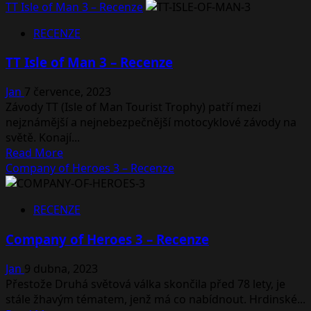
more
TT Isle of Man 3 – Recenze
about
RECENZE
RiDE
5
TT Isle of Man 3 – Recenze
–
Recenze
Jan
7 července, 2023
Závody TT (Isle of Man Tourist Trophy) patří mezi
nejznámější a nejnebezpečnější motocyklové závody na
světě. Konají...
Read
Read More
more
Company of Heroes 3 – Recenze
about
TT
RECENZE
Isle
of
Company of Heroes 3 – Recenze
Man
3
Jan
9 dubna, 2023
–
Přestože Druhá světová válka skončila před 78 lety, je
Recenze
stále žhavým tématem, jenž má co nabídnout. Hrdinské...