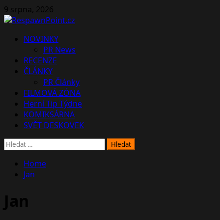
Skip
9 srpna, 2026
to
content
Primary
NOVINKY
Menu
PR News
RECENZE
ČLÁNKY
PR Články
FILMOVÁ ZÓNA
Herní Tip Týdne
KOMIKSÁRNA
SVĚT DESKOVEK
Vyhledávání
Home
Jan
Jan