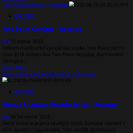
more
Two Point Campus – Recenze
about
RECENZE
Endling:
Extinction
Two Point Campus – Recenze
is
Forever
Jan
10 srpna, 2022
–
Celkem mlaďoučké vývojářské studio Two Point nám v
Recenze
roce 2018 dodalo hru Two Point Hospital, duchovního
nástupce...
Read
Read More
more
Klonoa Phantasy Reverie Series – Recenze
about
Two
RECENZE
Point
Campus
Klonoa Phantasy Reverie Series – Recenze
–
Recenze
Jan
26 července, 2022
Herní historie je plná skvělých titulů, bohužel některé z
nich upadají v zapomnění. Této nemilé skutečnosti