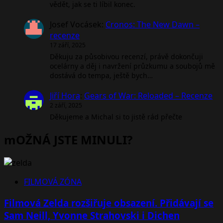
vědět, jak se ti líbil konec.
Josef Vocásek
:
Cronos: The New Dawn –
recenze
17 září, 2025
Děkuju za působivou recenzí, právě dokončuji
ocelárny a děj i navržení průzkumu a soubojů mě
dostává do tempa, ještě bych…
Jiří Hora
:
Gears of War: Reloaded – Recenze
2 září, 2025
Děkujeme a Michal si to jistě rád přečte
mOŽNÁ JSTE MINULI?
FILMOVÁ ZÓNA
Filmová Zelda rozšiřuje obsazení. Přidávají se
Sam Neill, Yvonne Strahovski i Dichen